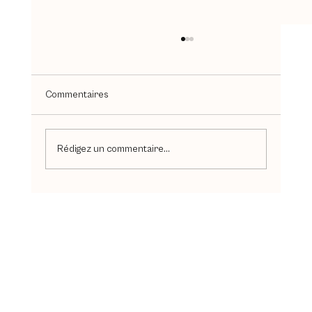
Commentaires
Rédigez un commentaire...
Retour sur À la Belle Étoile, la soirée
événement de votre opticien à Arras